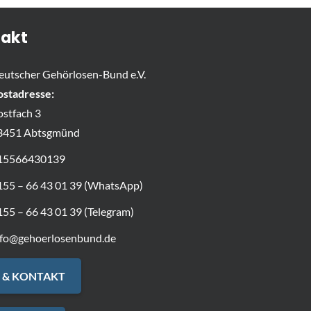
akt
eutscher Gehörlosen-Bund e.V.
ostadresse:
ostfach 3
3451 Abtsgmünd
15566430139
155 – 66 43 01 39 (WhatsApp)
155 – 66 43 01 39 (Telegram)
nfo@gehoerlosenbund.de
 & KONTAKT