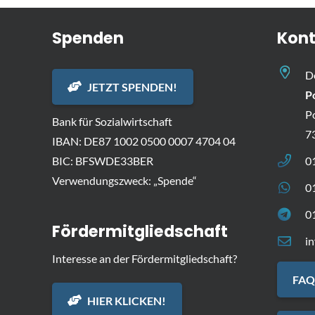
Spenden
Kont
D
JETZT SPENDEN!
P
P
Bank für Sozialwirtschaft
7
IBAN: DE87 1002 0500 0007 4704 04
BIC: BFSWDE33BER
0
Verwendungszweck: „Spende“
0
0
Fördermitgliedschaft
i
Interesse an der Fördermitgliedschaft?
FAQ
HIER KLICKEN!