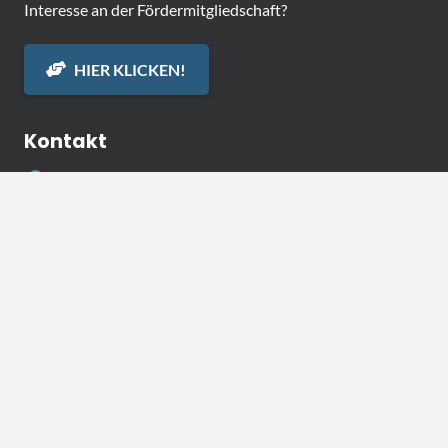
Interesse an der Fördermitgliedschaft?
HIER KLICKEN!
Kontakt
Deutscher Gehörlosen-Bund e.V.
Postadresse:
Postfach 3
73451 Abtsgmünd
015566430139
0155 – 66 43 01 39 (WhatsApp)
0155 – 66 43 01 39 (Telegram)
info@gehoerlosenbund.de