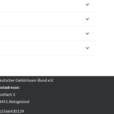
akt
eutscher Gehörlosen-Bund e.V.
ostadresse:
ostfach 3
3451 Abtsgmünd
15566430139