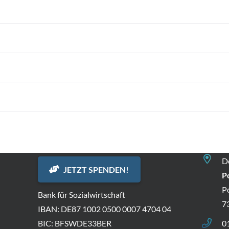
Spenden
Kont
D
JETZT SPENDEN!
P
P
Bank für Sozialwirtschaft
7
IBAN: DE87 1002 0500 0007 4704 04
BIC: BFSWDE33BER
0