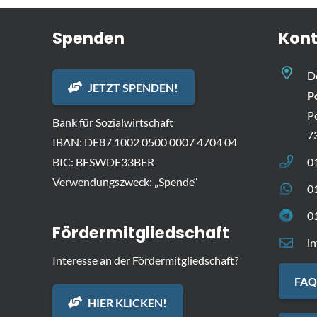
Spenden
Kont
D
JETZT SPENDEN!
P
P
Bank für Sozialwirtschaft
7
IBAN: DE87 1002 0500 0007 4704 04
BIC: BFSWDE33BER
0
Verwendungszweck: „Spende“
0
0
Fördermitgliedschaft
i
Interesse an der Fördermitgliedschaft?
FAQ
HIER KLICKEN!