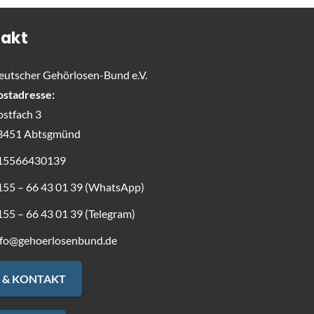
akt
eutscher Gehörlosen-Bund e.V.
ostadresse:
ostfach 3
3451 Abtsgmünd
15566430139
155 – 66 43 01 39 (WhatsApp)
155 – 66 43 01 39 (Telegram)
nfo@gehoerlosenbund.de
 & KONTAKT