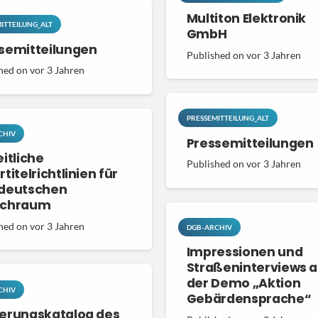
Multiton Elektronik
ITTEILUNG_ALT
GmbH
semitteilungen
Published on
vor 3 Jahren
hed on
vor 3 Jahren
PRESSEMITTEILUNG_ALT
CHIV
Pressemitteilungen
eitliche
Published on
vor 3 Jahren
titelrichtlinien für
deutschen
achraum
hed on
vor 3 Jahren
DGB-ARCHIV
Impressionen und
Straßeninterviews a
der Demo „Aktion
CHIV
Gebärdensprache“
erungskatalog des