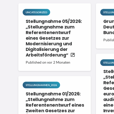
UNCATEGORIZED
STELLU
Stellungnahme 05/2026:
Grun
„Stellungnahme zum
Deut
Referentenentwurf
Bun
eines Gesetzes zur
Publis
Modernisierung und
Digitalisierung der
Arbeitsförderung“
Published on
vor 2 Monaten
STELLU
Stel
„St
Refe
STELLUNGNAHMEN_2026
Gese
Stellungnahme 01/2026:
euro
„Stellungnahme zum
audi
Referentenentwurf eines
eine
Zweiten Gesetzes zur
Inve