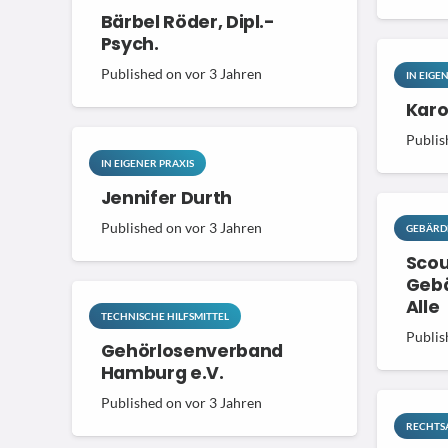
Bärbel Röder, Dipl.-
Psych.
Published on
vor 3 Jahren
IN EIGE
Karo
Publis
IN EIGENER PRAXIS
Jennifer Durth
Published on
vor 3 Jahren
GEBÄRD
Scou
Gebä
Alle
TECHNISCHE HILFSMITTEL
Publis
Gehörlosenverband
Hamburg e.V.
Published on
vor 3 Jahren
RECHTS