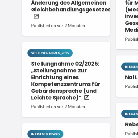
Änderung des Allgemeinen
für 
Gleichbehandlungsgesetzes“
(Med
Inve
Gese
Published on
vor 2 Monaten
Medi
Publis
STELLUNGNAHMEN_2025
Stellungnahme 02/2025:
IN EIGE
„Stellungnahme zur
Einrichtung eines
Nal 
Kompetenzzentrums für
Publis
Gebärdensprache (und
Leichte Sprache)“
Published on
vor 2 Monaten
IN EIGE
Rebe
Publis
IN EIGENER PRAXIS