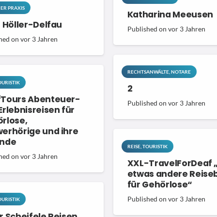
NER PRAXIS
Katharina Meeusen
D
s Höller-Delfau
JETZT SPENDEN!
Published on
vor 3 Jahren
P
hed on
vor 3 Jahren
P
Bank für Sozialwirtschaft
7
IBAN: DE87 1002 0500 0007 4704 04
RECHTSANWÄLTE, NOTARE
BIC: BFSWDE33BER
0
OURISTIK
2
Verwendungszweck: „Spende“
0
Tours Abenteuer-
Published on
vor 3 Jahren
Erlebnisreisen für
0
rlose,
Fördermitgliedschaft
erhörige und ihre
i
unde
Interesse an der Fördermitgliedschaft?
REISE, TOURISTIK
hed on
vor 3 Jahren
FAQ
XXL-TravelForDeaf 
etwas andere Reise
HIER KLICKEN!
für Gehörlose“
NEW
Published on
vor 3 Jahren
OURISTIK
r Scheifele Reisen