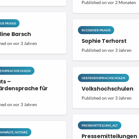
Published on
vor 2 Monaten
NER PRAXIS
IN EIGENER PRAXIS
line Barsch
Sophie Terhorst
hed on
vor 3 Jahren
Published on
vor 3 Jahren
ENSPRACHSCHULEN
GEBÄRDENSPRACHSCHULEN
ts –
rdensprache für
Volkshochschulen
Published on
vor 3 Jahren
hed on
vor 3 Jahren
PRESSEMITTEILUNG_ALT
ANWÄLTE, NOTARE
Pressemitteilungen