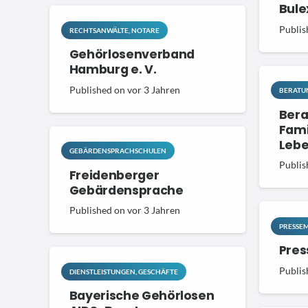
Bule
Publis
RECHTSANWÄLTE, NOTARE
Gehörlosenverband
Hamburg e. V.
Published on
vor 3 Jahren
BERATUN
Bera
Fami
Leb
GEBÄRDENSPRACHSCHULEN
Publis
Freidenberger
Gebärdensprache
Published on
vor 3 Jahren
PRESSEM
Pres
Publis
DIENSTLEISTUNGEN, GESCHÄFTE
Bayerische Gehörlosen