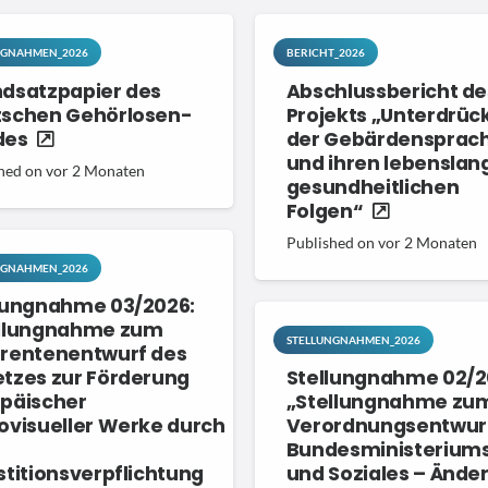
NGNAHMEN_2026
BERICHT_2026
dsatzpapier des
Abschlussbericht de
schen Gehörlosen-
Projekts „Unterdrüc
des
der Gebärdensprac
und ihren lebenslan
hed on
vor 2 Monaten
gesundheitlichen
Folgen“
Published on
vor 2 Monaten
NGNAHMEN_2026
lungnahme 03/2026:
ellungnahme zum
STELLUNGNAHMEN_2026
rentenentwurf des
tzes zur Förderung
Stellungnahme 02/2
päischer
„Stellungnahme zu
ovisueller Werke durch
Verordnungsentwur
Bundesministeriums 
stitionsverpflichtung
und Soziales – Ände