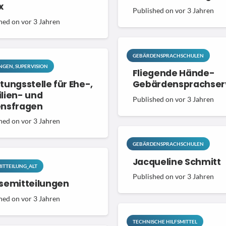
x
Published on
vor 3 Jahren
hed on
vor 3 Jahren
GEBÄRDENSPRACHSCHULEN
GEN, SUPERVISION
Fliegende Hände-
tungsstelle für Ehe-,
Gebärdensprachser
lien- und
Published on
vor 3 Jahren
ensfragen
hed on
vor 3 Jahren
GEBÄRDENSPRACHSCHULEN
Jacqueline Schmitt
ITTEILUNG_ALT
Published on
vor 3 Jahren
semitteilungen
hed on
vor 3 Jahren
TECHNISCHE HILFSMITTEL