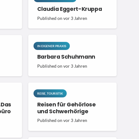
Claudia Eggert-Kruppa
eutscher Gehörlosen-Bund e.V.
Published on
vor 3 Jahren
ostadresse:
ostfach 3
3451 Abtsgmünd
IN EIGENER PRAXIS
15566430139
Barbara Schuhmann
155 – 66 43 01 39 (WhatsApp)
Published on
vor 3 Jahren
155 – 66 43 01 39 (Telegram)
nfo@gehoerlosenbund.de
REISE, TOURISTIK
 & KONTAKT
Reisen für Gehörlose
„Das
und Schwerhörige
büro
Published on
vor 3 Jahren
SLETTER