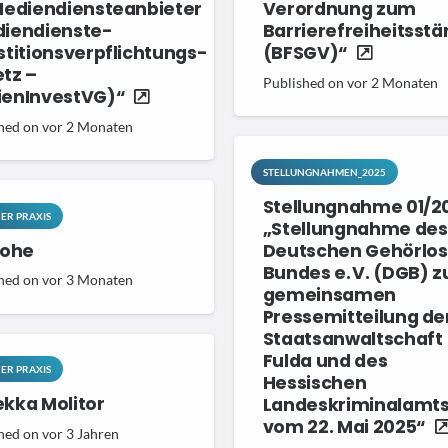
Mediendiensteanbieter
Verordnung zum
iendienste-
Barrierefreiheitsst
stitionsverpflichtungs-
(BFSGV)“
tz –
Published on
vor 2 Monaten
enInvestVG)“
hed on
vor 2 Monaten
STELLUNGNAHMEN_2025
Stellungnahme 01/2
NER PRAXIS
„Stellungnahme des
Lohe
Deutschen Gehörlo
Bundes e. V. (DGB) z
hed on
vor 3 Monaten
gemeinsamen
Pressemitteilung de
Staatsanwaltschaft
Fulda und des
NER PRAXIS
Hessischen
kka Molitor
Landeskriminalamt
vom 22. Mai 2025“
hed on
vor 3 Jahren