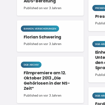
AIDS-Beratung
Published on
vor 3 Jahren
PRESSEM
Pres
Publis
BANKEN, VERSICHERUNGEN
Florian Schwering
Published on
vor 3 Jahren
DGB-AR
Einh
Unter
den 
DGB-ARCHIV
Spr
Filmpremiere am 12.
Publis
Oktober 2013 „Die
Gehörlosen in der NS-
Zeit“
Published on
vor 3 Jahren
DGB-AR
Ford