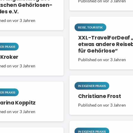
Published on
vor 3 Jahren
schen Gehörlosen-
es e.V.
hed on
vor 3 Jahren
REISE, TOURISTIK
XXL-TravelForDeaf 
etwas andere Reise
NER PRAXIS
für Gehörlose“
 Kroker
Published on
vor 3 Jahren
hed on
vor 3 Jahren
IN EIGENER PRAXIS
NER PRAXIS
Christiane Frost
arina Koppitz
Published on
vor 3 Jahren
hed on
vor 3 Jahren
Spenden
Kont
IN EIGENER PRAXIS