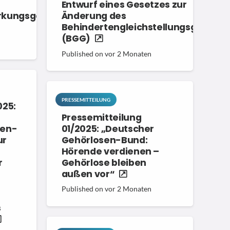
Entwurf eines Gesetzes zur
ärkungsgesetz
Änderung des
Behindertengleichstellungsgesetze
(BGG)
Published on
vor 2 Monaten
PRESSEMITTEILUNG
025:
Pressemitteilung
sen-
01/2025: „Deutscher
ur
Gehörlosen-Bund:
Hörende verdienen –
r
Gehörlose bleiben
außen vor“
Published on
vor 2 Monaten
s