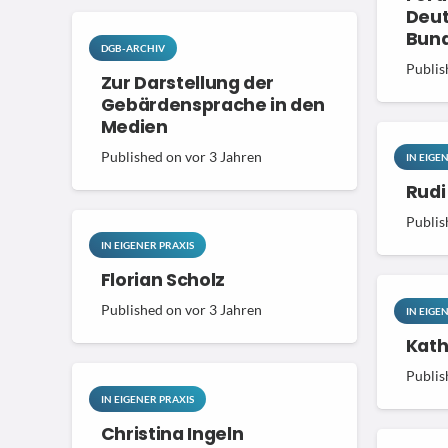
Deut
Bund
DGB-ARCHIV
Publis
Zur Darstellung der
Gebärdensprache in den
Medien
Published on
vor 3 Jahren
IN EIGE
Rudi
Publis
IN EIGENER PRAXIS
Florian Scholz
Published on
vor 3 Jahren
IN EIGE
Kath
Publis
IN EIGENER PRAXIS
Christina Ingeln