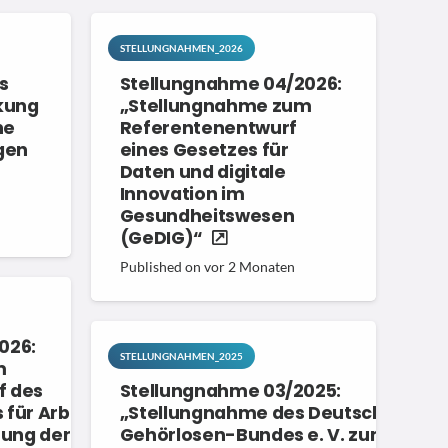
STELLUNGNAHMEN_2026
s
Stellungnahme 04/2026:
kung
„Stellungnahme zum
he
Referentenentwurf
gen
eines Gesetzes für
Daten und digitale
Innovation im
Gesundheitswesen
(GeDIG)“
Published on
vor 2 Monaten
026:
STELLUNGNAHMEN_2025
m
f des
Stellungnahme 03/2025:
für Arbeit
„Stellungnahme des Deutschen
rung der
Gehörlosen-Bundes e. V. zum