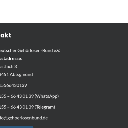
akt
eutscher Gehörlosen-Bund e.V.
ostadresse:
ostfach 3
3451 Abtsgmünd
15566430139
155 – 66 43 01 39 (WhatsApp)
155 – 66 43 01 39 (Telegram)
nfo@gehoerlosenbund.de