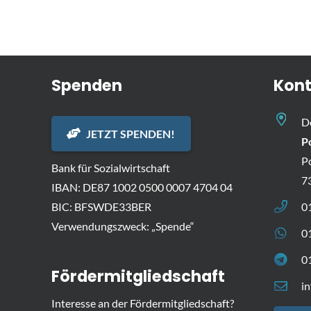
Spenden
Kont
D
JETZT SPENDEN!
P
P
Bank für Sozialwirtschaft
7
IBAN: DE87 1002 0500 0007 4704 04
BIC: BFSWDE33BER
0
Verwendungszweck: „Spende“
0
0
Fördermitgliedschaft
i
Interesse an der Fördermitgliedschaft?