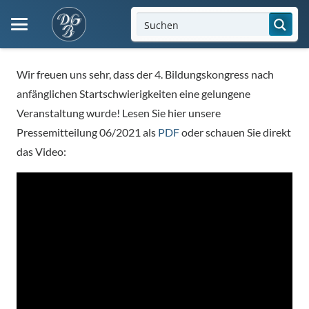
Wir freuen uns sehr, dass der 4. Bildungskongress nach
anfänglichen Startschwierigkeiten eine gelungene
Veranstaltung wurde! Lesen Sie hier unsere
Pressemitteilung 06/2021 als
PDF
oder schauen Sie direkt
das Video: