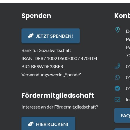
Spenden
Kont
D
JETZT SPENDEN!
P
P
Bank für Sozialwirtschaft
7
IBAN: DE87 1002 0500 0007 4704 04
BIC: BFSWDE33BER
0
Verwendungszweck: „Spende“
0
0
Fördermitgliedschaft
i
Interesse an der Fördermitgliedschaft?
FAQ
HIER KLICKEN!