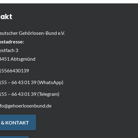
akt
eutscher Gehörlosen-Bund e.V.
ostadresse:
ostfach 3
3451 Abtsgmünd
15566430139
155 – 66 43 01 39 (WhatsApp)
155 – 66 43 01 39 (Telegram)
nfo@gehoerlosenbund.de
 & KONTAKT