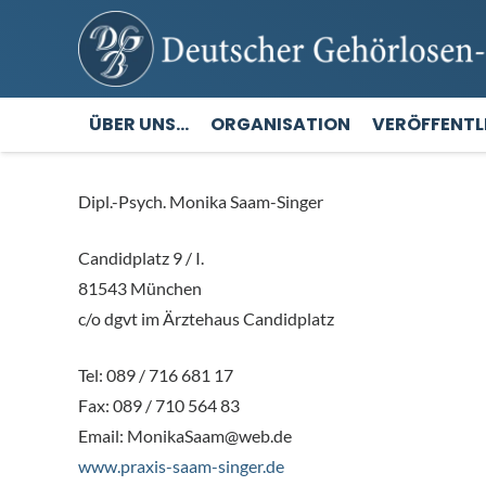
ÜBER UNS…
ORGANISATION
VERÖFFENT
Dipl.-Psych. Monika Saam-Singer
Candidplatz 9 / I.
81543 München
c/o dgvt im Ärztehaus Candidplatz
Tel: 089 / 716 681 17
Fax: 089 / 710 564 83
Email: MonikaSaam@web.de
www.praxis-saam-singer.de