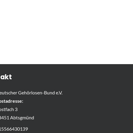
akt
eutscher Gehörlosen-Bund e.V.
ostadresse:
ostfach 3
3451 Abtsgmünd
15566430139