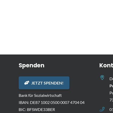
Spenden
Kont
D
JETZT SPENDEN!
P
P
Bank für Sozialwirtschaft
7
IBAN: DE87 1002 0500 0007 4704 04
BIC: BFSWDE33BER
0