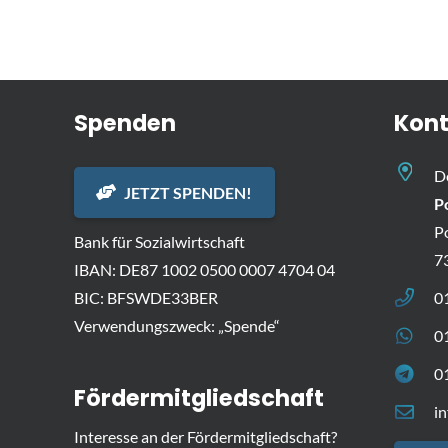
Spenden
Kont
D
JETZT SPENDEN!
P
P
Bank für Sozialwirtschaft
7
IBAN: DE87 1002 0500 0007 4704 04
BIC: BFSWDE33BER
0
Verwendungszweck: „Spende“
0
0
Fördermitgliedschaft
i
Interesse an der Fördermitgliedschaft?