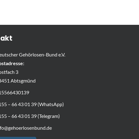
akt
eutscher Gehörlosen-Bund e.V.
ostadresse:
ostfach 3
3451 Abtsgmünd
15566430139
155 – 66 43 01 39 (WhatsApp)
155 – 66 43 01 39 (Telegram)
nfo@gehoerlosenbund.de