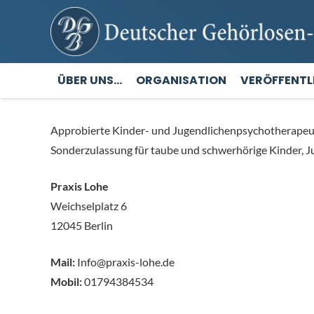
ÜBER UNS…
ORGANISATION
VERÖFFENT
Approbierte Kinder- und Jugendlichenpsychotherapeut
Sonderzulassung für taube und schwerhörige Kinder, J
Praxis Lohe
Weichselplatz 6
12045 Berlin
Mail:
Info@praxis-lohe.de
Mobil:
01794384534